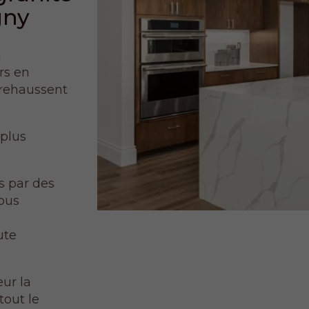
gny
à
rs en
 rehaussent
 plus
s par des
Nous
s
ute
ur la
tout le