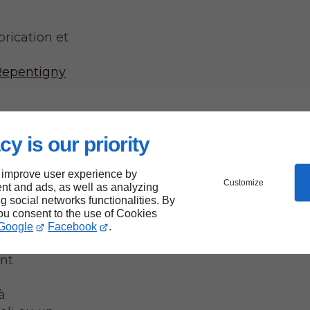
rication et
 Repentigny
cy is our priority
n
 improve user experience by
Customize
nt and ads, as well as analyzing
jet
ng social networks functionalities. By
you consent to the use of Cookies
ntigny
Google
Facebook
.
nt
à