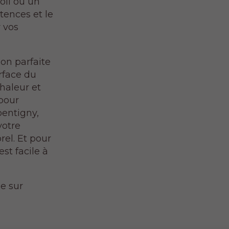
oli ou un
tences et le
r vos
on parfaite
urface du
chaleur et
 pour
pentigny,
votre
el. Et pour
st facile à
e sur