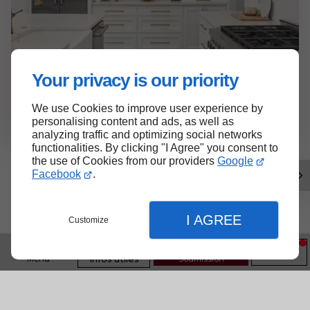
Your privacy is our priority
We use Cookies to improve user experience by
personalising content and ads, as well as
analyzing traffic and optimizing social networks
functionalities. By clicking "I Agree" you consent to
+ Comptoir de Quartz
the use of Cookies from our providers
Google
Facebook
.
I AGREE
Customize
Comptoirs de cuisine
Menu
Soumission
Infos utiles
Nous fabriquons différents
accessoires de cuisine en pierre