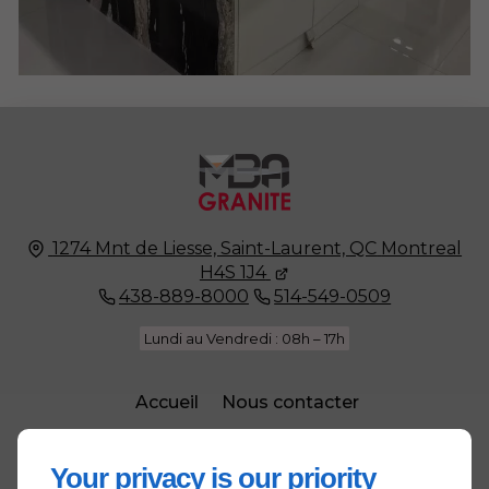
1274 Mnt de Liesse, Saint-Laurent, QC
Montreal
H4S 1J4
438-889-8000
514-549-0509
Lundi au Vendredi : 08h – 17h
Accueil
Nous contacter
Politique de confidentialité
Plan du site
Your privacy is our priority