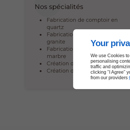
Nos spécialités
Fabrication de comptoir en
quartz
Fabrication de comptoir en
Your priva
granite
Fabrication de comptoir en
marbre
We use Cookies to
personalising conte
Création de foyers
traffic and optimizi
Création de vanités
clicking "I Agree" 
from our providers