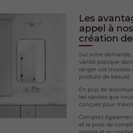
Les avantag
appel à nos
création de
Sur votre demande,
vanité pratique dan
ranger vos trousses d
produits de beauté.
En plus de dissimul
les vanités que nou
conçues pour maxim
Comptez également s
et la pose de compto
granite et en marbr