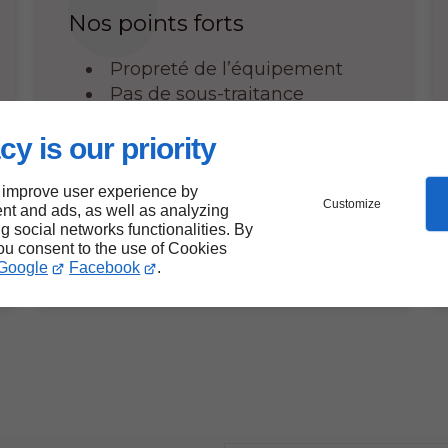
Nos points forts
Propreté de l’équipement
Pas de sous-traitance
Devis gratuit et rapide
cy is our priority
(sous 24h)
Tarifs fixés à l'avance
 improve user experience by
Customize
nt and ads, as well as analyzing
ng social networks functionalities. By
you consent to the use of Cookies
Google
Facebook
.