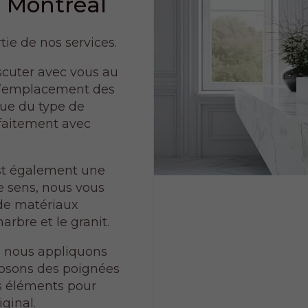
à Montréal
tie de nos services.
scuter avec vous au
de l’emplacement des
 que du type de
faitement avec
est également une
e sens, nous vous
de matériaux
arbre et le granit.
n, nous appliquons
 posons des poignées
es éléments pour
ginal.